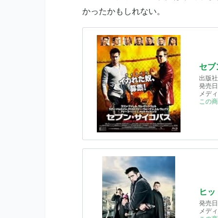
かったかもしれない。
セブン
出版社
発売日
メディ
この商
ヒッ
発売日
メディ