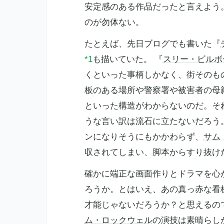
安定感のある作品だったと言えよう
のが勿体ない。
たとえば、先日ブログでも書いた『
*1
も描いていた。 『
スリー・ビルボ
くといった事柄しかなく、街そのも
板のある場所や警察署や被害者の母
といった構造がわからないのだ。そ
うな言い訳は流石に立たないだろう
ンになりそうにもかかわらず、
サム
収されてしまい、脚本からすり抜け
確かに端正な画面作りとドラマを心
ろうか。とはいえ、あの真っ赤な看
才能じゃないだろうか？と思えるの
ム・ロックウェル
の演技は素晴らし