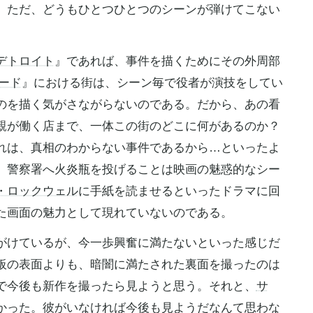
。ただ、どうもひとつひとつのシーンが弾けてこない
デトロイト
』であれば、事件を描くためにその外周部
ード
』における街は、シーン毎で役者が演技をしてい
のを描く気がさながらないのである。だから、あの看
親が働く店まで、一体この街のどこに何があるのか？
れは、真相のわからない事件であるから…といったよ
。警察署へ火炎瓶を投げることは映画の魅惑的なシー
・ロックウェル
に手紙を読ませるといったドラマに回
た画面の魅力として現れていないのである。
がけているが、今一歩興奮に満たないといった感じだ
板の表面よりも、暗闇に満たされた裏面を撮ったのは
で今後も新作を撮ったら見ようと思う。それと、
サ
かった。彼がいなければ今後も見ようだなんて思わな