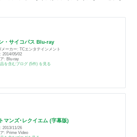
・サイコパス Blu-ray
/メーカー:
TCエンタテインメント
:
2014/05/02
ア:
Blu-ray
品を含むブログ (5件) を見る
トマンズ･レクイエム (字幕版)
:
2013/11/26
ア:
Prime Video